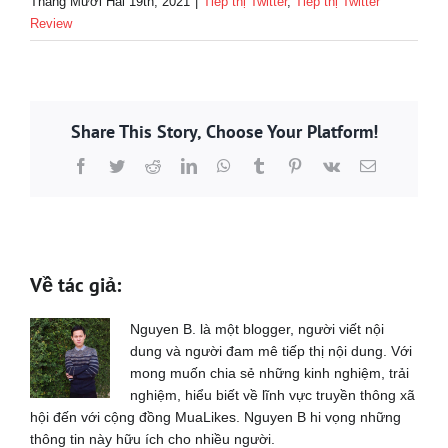
Tháng Mười Hai 19th, 2021
|
Tiếp thị Twitter
,
Tiếp thị Twitter
Review
Share This Story, Choose Your Platform!
Facebook
Twitter
Reddit
LinkedIn
WhatsApp
Tumblr
Pinterest
Vk
Email
Về tác giả:
Nguyen B. là một blogger, người viết nội
dung và người đam mê tiếp thị nội dung. Với
mong muốn chia sẻ những kinh nghiệm, trải
nghiệm, hiểu biết về lĩnh vực truyền thông xã
hội đến với cộng đồng MuaLikes. Nguyen B hi vọng những
thông tin này hữu ích cho nhiều người.