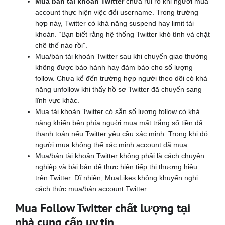
Mua bán tài khoản Twitter
chứa rủi ro khi người mua
account thực hiện việc đổi username. Trong trường
hợp này, Twitter có khả năng suspend hay limit tài
khoản. “Bạn biết rằng hệ thống Twitter khó tính và chặt
chẽ thế nào rồi”.
Mua/bán tài khoản Twitter sau khi chuyển giao thường
không được bảo hành hay đảm bảo cho số lượng
follow. Chưa kể đến trường hợp người theo dõi có khả
năng unfollow khi thấy hồ sơ Twitter đã chuyển sang
lĩnh vực khác.
Mua tài khoản Twitter có sẵn số lượng follow có khả
năng khiến bên phía người mua mất trắng số tiền đã
thanh toán nếu Twitter yêu cầu xác minh. Trong khi đó
người mua không thể xác minh account đã mua.
Mua/bán tài khoản Twitter không phải là cách chuyên
nghiệp và bài bản để thực hiện tiếp thị thương hiệu
trên Twitter. Dĩ nhiên, MuaLikes không khuyến nghị
cách thức mua/bán account Twitter.
Mua Follow Twitter chất lượng tại
nhà cung cấp uy tín