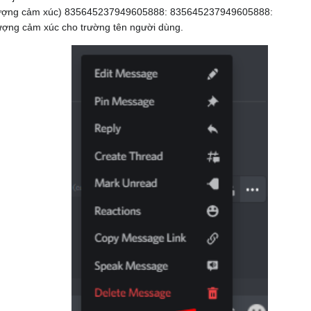
u tượng cảm xúc) 835645237949605888: 835645237949605888:
tượng cảm xúc cho trường tên người dùng.