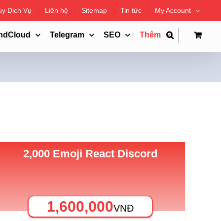
uy Dịch Vụ
Liên hệ
Sitemap
Tin tức
My Account
ndCloud
Telegram
SEO
Thêm
2,000 Emoji React Discord
1,600,000
VNĐ