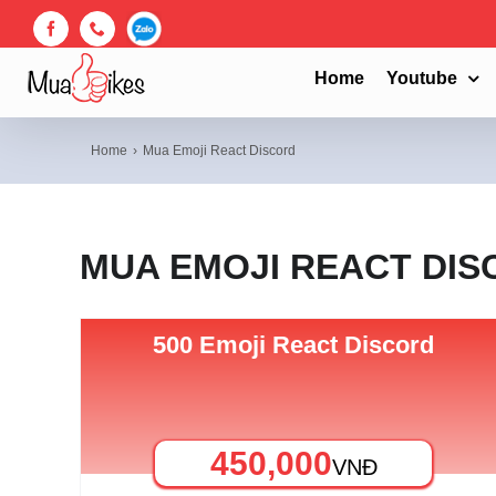
Skip
to
Facebook
Phone
Zalo
content
Home
Youtube
Home
Mua Emoji React Discord
MUA EMOJI REACT DI
500 Emoji React Discord
450,000
VNĐ