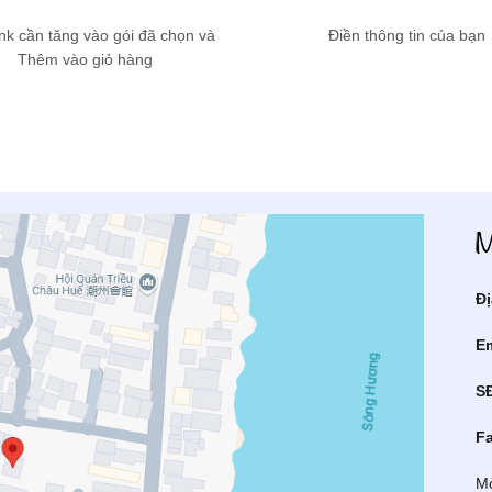
ink cần tăng vào gói đã chọn và
Điền thông tin của bạn
Thêm vào giỏ hàng
Đị
Em
S
F
Mở