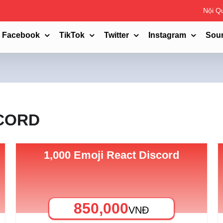
Nội Q
Facebook
TikTok
Twitter
Instagram
Sou
SCORD
1,000 Emoji React Discord
850,000
VNĐ