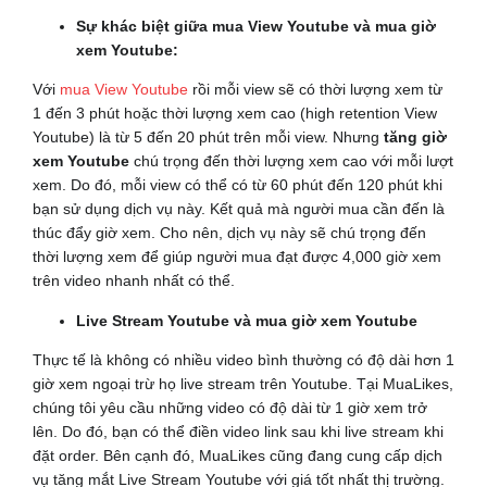
Sự khác biệt giữa mua View Youtube và mua giờ
xem Youtube:
Với
mua View Youtube
rồi mỗi view sẽ có thời lượng xem từ
1 đến 3 phút hoặc thời lượng xem cao (high retention View
Youtube) là từ 5 đến 20 phút trên mỗi view. Nhưng
tăng giờ
xem Youtube
chú trọng đến thời lượng xem cao với mỗi lượt
xem. Do đó, mỗi view có thể có từ 60 phút đến 120 phút khi
bạn sử dụng dịch vụ này. Kết quả mà người mua cần đến là
thúc đẩy giờ xem. Cho nên, dịch vụ này sẽ chú trọng đến
thời lượng xem để giúp người mua đạt được 4,000 giờ xem
trên video nhanh nhất có thể.
Live Stream Youtube và mua giờ xem Youtube
Thực tế là không có nhiều video bình thường có độ dài hơn 1
giờ xem ngoại trừ họ live stream trên Youtube. Tại MuaLikes,
chúng tôi yêu cầu những video có độ dài từ 1 giờ xem trở
lên. Do đó, bạn có thể điền video link sau khi live stream khi
đặt order. Bên cạnh đó, MuaLikes cũng đang cung cấp dịch
vụ tăng mắt Live Stream Youtube với giá tốt nhất thị trường.