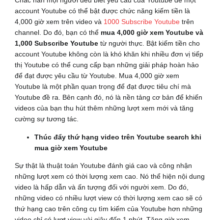
Chắc hẳn mọi người đều biết yêu cầu của Youtube để một
account Youtube có thể bật được chức năng kiếm tiền là
4,000 giờ xem trên video và
1000 Subscribe Youtube
trên
channel. Do đó, bạn có thể
mua 4,000 giờ xem Youtube và
1,000 Subscribe Youtube
từ người thực. Bật kiếm tiền cho
account Youtube không còn là khó khăn khi nhiều đơn vị tiếp
thị Youtube có thể cung cấp bạn những giải pháp hoàn hảo
để đạt được yêu cầu từ Youtube. Mua 4,000 giờ xem
Youtube là một phần quan trọng để đạt được tiêu chí mà
Youtube đề ra. Bên cạnh đó, nó là nền tảng cơ bản để khiến
videos của bạn thu hút thêm những lượt xem mới và tăng
cường sự tương tác.
Thúc đẩy thứ hạng video trên Youtube search khi
mua giờ xem Youtube
Sự thật là thuật toán Youtube đánh giá cao và công nhận
những lượt xem có thời lượng xem cao. Nó thể hiện nội dung
video là hấp dẫn và ấn tượng đối với người xem. Do đó,
những video có nhiều lượt view có thời lượng xem cao sẽ có
thứ hạng cao trên công cụ tìm kiếm của Youtube hơn những
video chỉ có lượt view vài giây đến 1 phút. Tăng giờ xem