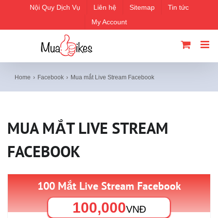
Skip
Nội Quy Dịch Vụ
Liên hệ
Sitemap
Tin tức
to
My Account
content
Home
Facebook
Mua mắt Live Stream Facebook
MUA MẮT LIVE STREAM
FACEBOOK
100 Mắt Live Stream Facebook
100,000
VNĐ