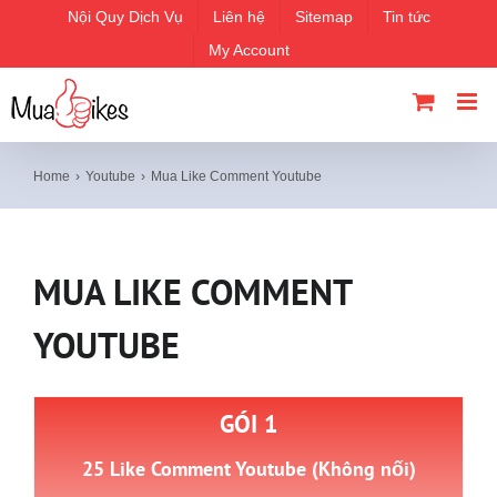
Skip
Nội Quy Dịch Vụ
Liên hệ
Sitemap
Tin tức
to
My Account
content
Home
Youtube
Mua Like Comment Youtube
MUA LIKE COMMENT
YOUTUBE
GÓI 1
25 Like Comment Youtube (Không nối)