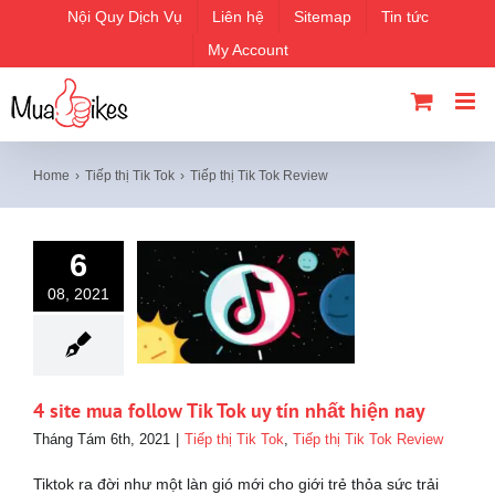
Skip
Nội Quy Dịch Vụ
Liên hệ
Sitemap
Tin tức
to
My Account
content
Home
Tiếp thị Tik Tok
Tiếp thị Tik Tok Review
6
08, 2021
4 site mua follow Tik Tok uy tín nhất hiện nay
Tháng Tám 6th, 2021
|
Tiếp thị Tik Tok
,
Tiếp thị Tik Tok Review
Tiktok ra đời như một làn gió mới cho giới trẻ thỏa sức trải