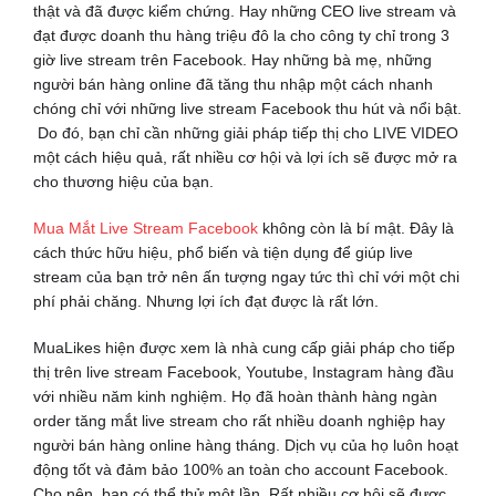
thật và đã được kiểm chứng. Hay những CEO live stream và
đạt được doanh thu hàng triệu đô la cho công ty chỉ trong 3
giờ live stream trên Facebook. Hay những bà mẹ, những
người bán hàng online đã tăng thu nhập một cách nhanh
chóng chỉ với những live stream Facebook thu hút và nổi bật.
Do đó, bạn chỉ cần những giải pháp tiếp thị cho LIVE VIDEO
một cách hiệu quả, rất nhiều cơ hội và lợi ích sẽ được mở ra
cho thương hiệu của bạn.
Mua Mắt Live Stream Facebook
không còn là bí mật. Đây là
cách thức hữu hiệu, phổ biến và tiện dụng để giúp live
stream của bạn trở nên ấn tượng ngay tức thì chỉ với một chi
phí phải chăng. Nhưng lợi ích đạt được là rất lớn.
MuaLikes hiện được xem là nhà cung cấp giải pháp cho tiếp
thị trên live stream Facebook, Youtube, Instagram hàng đầu
với nhiều năm kinh nghiệm. Họ đã hoàn thành hàng ngàn
order tăng mắt live stream cho rất nhiều doanh nghiệp hay
người bán hàng online hàng tháng. Dịch vụ của họ luôn hoạt
động tốt và đảm bảo 100% an toàn cho account Facebook.
Cho nên, bạn có thể thử một lần. Rất nhiều cơ hội sẽ được