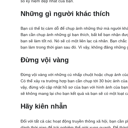
số kỷ niệm đẹp nhất của bạn.
Những gì người khác thích
Bạn có thể bị cám dỗ để chụp ảnh những thứ mà người khác 
Bạn cần chụp ảnh những gì bạn thích, bất kể bạn nhận đượ
bạn sẽ làm tốt nó. Nó sẽ có một liên lạc cá nhân. Bạn chắc
bạn làm trong thời gian sau đó. Vì vậy, không đăng những
Đừng vội vàng
Đừng vội vàng với những cú nhấp chuột hoặc chụp ảnh của
Có thể xảy ra trường hợp bạn cần chụp tới 30 bức ảnh củ
vậy, đừng vội cập nhật hồ sơ của bạn với hình ảnh của bạn.
sẽ không mang lại cho bạn kết quả và bạn sẽ có một loạt 
Hãy kiên nhẫn
Đối với tất cả các hoạt động truyền thông xã hội, bạn cần 
dành thời gian để trải nghiệm thế giới xung quanh. Để thà