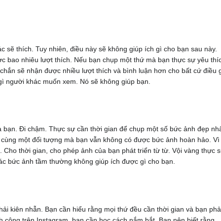
sẽ thích. Tuy nhiên, điều này sẽ không giúp ích gì cho bạn sau này.
c bao nhiêu lượt thích. Nếu bạn chụp một thứ mà bạn thực sự yêu thí
 chắn sẽ nhận được nhiều lượt thích và bình luận hơn cho bất cứ điều 
 gì người khác muốn xem. Nó sẽ không giúp bạn.
 bạn. Đi chậm. Thực sự cần thời gian để chụp một số bức ảnh đẹp nhấ
a cùng một đối tượng mà bạn vẫn không có được bức ảnh hoàn hảo. Vì
 Cho thời gian, cho phép ảnh của bạn phát triển từ từ. Vội vàng thực 
các bức ảnh tầm thường không giúp ích được gì cho bạn.
phải kiên nhẫn. Bạn cần hiểu rằng mọi thứ đều cần thời gian và bạn phả
nh công trên Instagram, bạn cần học cách nắm bắt. Bạn nên biết rằng