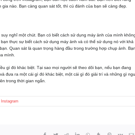
h gia nào. Bạn càng quan sát tốt, thì cú đánh của bạn sẽ càng đẹp.
 suy nghĩ một chút. Bạn có biết cách sử dụng máy ảnh của mình khôn
 bạn thực sự biết cách sử dụng máy ảnh và có thể sử dụng nó với khả
 bạn. Quan sát là quan trọng hàng đầu trong trường hợp chụp ảnh. Bạ
ủa mình.
iều gì đó khác biệt. Tại sao mọi người sẽ theo dõi bạn, nếu bạn đang
đưa ra một cái gì đó khác biệt, một cái gì đó giải trí và những gì ng
ên trong thời gian ngắn.
ị Instagram
Facebook
Twitter
Reddit
LinkedIn
WhatsApp
Tumblr
Pinterest
Vk