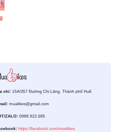
g
a chỉ:
15A/357 Đường Chi Lăng, Thành phố Huế.
ail:
mualikes@gmail.com
ĐT/ZALO:
0988.922.685
acebook:
https://facebook.com/mualikes