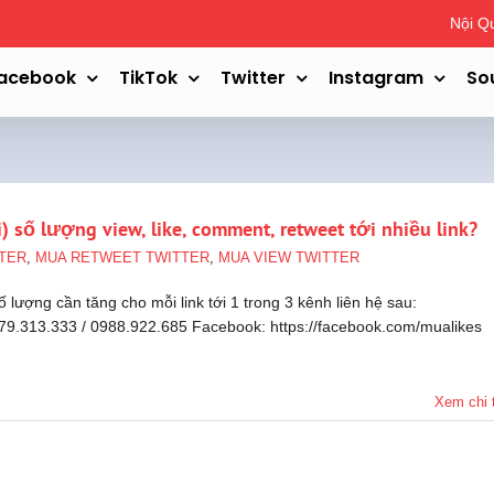
Nội Q
acebook
TikTok
Twitter
Instagram
So
) số lượng view, like, comment, retweet tới nhiều link?
TER
,
MUA RETWEET TWITTER
,
MUA VIEW TWITTER
ố lượng cần tăng cho mỗi link tới 1 trong 3 kênh liên hệ sau:
9.313.333 / 0988.922.685 Facebook: https://facebook.com/mualikes
Xem chi t