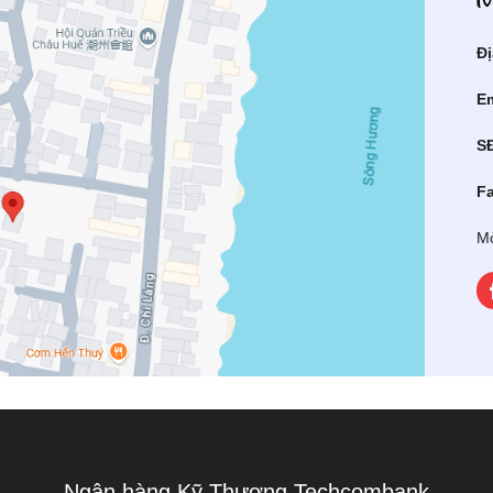
Đị
Em
S
F
Mở
Ngân hàng Kỹ Thương Techcombank