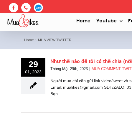
Skip
to
Facebook
Phone
Zalo
content
Home
Youtube
F
Home
MUA VIEW TWITTER
Như thế nào để tôi có thể chia (nối
29
Tháng Một 29th, 2023
|
MUA COMMENT TWIT
01, 2023
Người mua chỉ cần gửi link video/tweet và s
Email: mualikes@gmail.com SĐT/ZALO: 037
Bạn