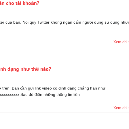
àn cho tài khoản?
tter của bạn. Nội quy Twitter không ngăn cấm người dùng sử dụng nhữ
Xem chi t
 định dạng như thế nào?
 trên: Bạn cần gửi link video có định dạng chẳng hạn như:
xxxxxxxxxx Sau đó điền những thông tin liên
Xem chi t