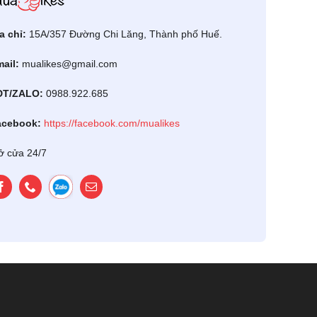
a chỉ:
15A/357 Đường Chi Lăng, Thành phố Huế.
ail:
mualikes@gmail.com
ĐT/ZALO:
0988.922.685
acebook:
https://facebook.com/mualikes
 cửa 24/7