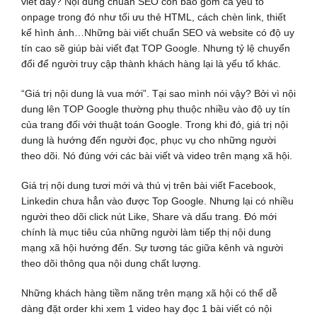
viết đây? Nội dung chuẩn SEO còn bao gồm cả yếu tố
onpage trong đó như tối ưu thẻ HTML, cách chèn link, thiết
kế hình ảnh…Những bài viết chuẩn SEO và website có độ uy
tín cao sẽ giúp bài viết đạt TOP Google. Nhưng tỷ lệ chuyển
đổi để người truy cập thành khách hàng lại là yếu tố khác.
“Giá trị nội dung là vua mới”. Tại sao mình nói vậy? Bởi vì nội
dung lên TOP Google thường phụ thuộc nhiều vào độ uy tín
của trang đối với thuật toán Google. Trong khi đó, giá trị nội
dung là hướng đến người đọc, phục vụ cho những người
theo dõi. Nó đúng với các bài viết và video trên mạng xã hội.
Giá trị nội dung tươi mới và thú vị trên bài viết Facebook,
Linkedin chưa hẳn vào được Top Google. Nhưng lại có nhiều
người theo dõi click nút Like, Share và dấu trang. Đó mới
chính là mục tiêu của những người làm tiếp thị nội dung
mạng xã hội hướng đến. Sự tương tác giữa kênh và người
theo dõi thông qua nội dung chất lượng.
Những khách hàng tiềm năng trên mạng xã hội có thể dễ
dàng đặt order khi xem 1 video hay đọc 1 bài viết có nội