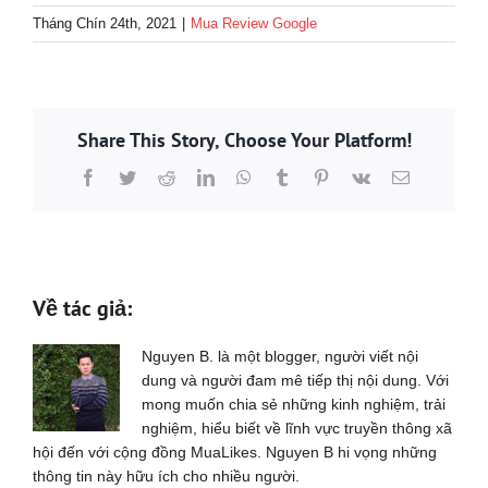
Tháng Chín 24th, 2021
|
Mua Review Google
Share This Story, Choose Your Platform!
Facebook
Twitter
Reddit
LinkedIn
WhatsApp
Tumblr
Pinterest
Vk
Email
Về tác giả:
Nguyen B. là một blogger, người viết nội
dung và người đam mê tiếp thị nội dung. Với
mong muốn chia sẻ những kinh nghiệm, trải
nghiệm, hiểu biết về lĩnh vực truyền thông xã
hội đến với cộng đồng MuaLikes. Nguyen B hi vọng những
thông tin này hữu ích cho nhiều người.