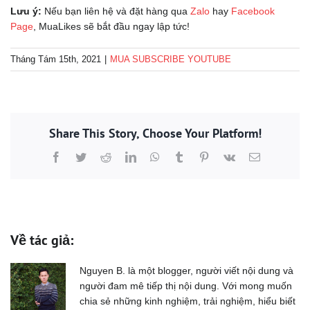
Lưu ý:
Nếu bạn liên hệ và đặt hàng qua
Zalo
hay
Facebook
Page
, MuaLikes sẽ bắt đầu ngay lập tức!
Tháng Tám 15th, 2021
|
MUA SUBSCRIBE YOUTUBE
Share This Story, Choose Your Platform!
Facebook
Twitter
Reddit
LinkedIn
WhatsApp
Tumblr
Pinterest
Vk
Email
Về tác giả:
Nguyen B. là một blogger, người viết nội dung và
người đam mê tiếp thị nội dung. Với mong muốn
chia sẻ những kinh nghiệm, trải nghiệm, hiểu biết